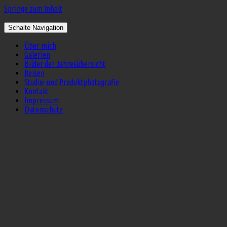
Springe zum Inhalt
Schalte Navigation
Über mich
Galerien
Bilder der Jahresübersicht
Reisen
Studio- und Produktphotografie
Kontakt
Impressum
Datenschutz